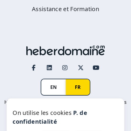
Assistance et Formation
EN
FR
Heberdomaine Afoulki International SARL © All rights
reserved
On utilise les cookies
P. de
R.C: 376383 | Patente: 33378217 | IF: 06980545 |
confidentialité
CNSS: 6809448 | ICE: 001816382000013
Prestataire agréé ANRT: 20-2010 - protection des