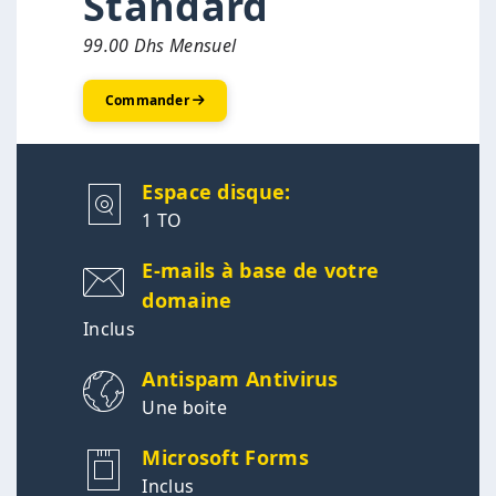
Standard
99.00 Dhs Mensuel
Commander
Espace disque:
1 TO
E-mails à base de votre
domaine
Inclus
Antispam Antivirus
Une boite
Microsoft Forms
Inclus