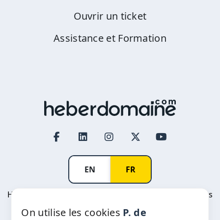
Ouvrir un ticket
Assistance et Formation
EN
FR
Heberdomaine Afoulki International SARL © All rights
reserved
On utilise les cookies
P. de
R.C: 376383 | Patente: 33378217 | IF: 06980545 |