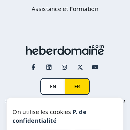
Assistance et Formation
EN
FR
Heberdomaine Afoulki International SARL © All rights
reserved
On utilise les cookies
P. de
R.C: 376383 | Patente: 33378217 | IF: 06980545 |
confidentialité
CNSS: 6809448 | ICE: 001816382000013
Prestataire agréé ANRT: 20-2010 - protection des