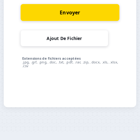
Envoyer
Ajout De Fichier
Extensions de fichiers acceptées
.jpg, .gif, .png, .doc, .txt, .pdf, .rar, .zip, .docx, .xls, .xlsx,
.csv