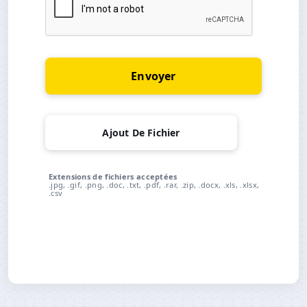
Envoyer
Ajout De Fichier
Extensions de fichiers acceptées
.jpg, .gif, .png, .doc, .txt, .pdf, .rar, .zip, .docx, .xls, .xlsx,
.csv