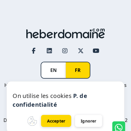
EN
FR
Heberdomaine Afoulki International SARL © All rights
reserved
On utilise les cookies
P. de
R.C: 376383 | Patente: 33378217 | IF: 06980545 |
confidentialité
CNSS: 6809448 | ICE: 001816382000013
Prestataire agréé ANRT: 20-2010 - protection des
Données à Caractère Personnel CNDP: D-GC-199/2022
Accepter
Ignorer